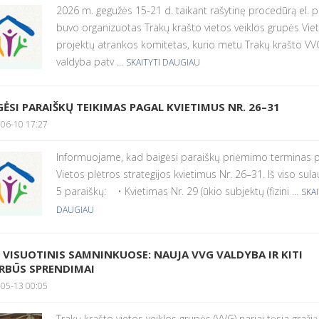
2026 m. gegužės 15-21 d. taikant rašytinę procedūrą el. 
buvo organizuotas Trakų krašto vietos veiklos grupės Vie
projektų atrankos komitetas, kurio metu Trakų krašto VV
valdyba patv ...
SKAITYTI DAUGIAU
GĖSI PARAIŠKŲ TEIKIMAS PAGAL KVIETIMUS NR. 26–31
06-10 17:27
Informuojame, kad baigėsi paraiškų priėmimo terminas 
Vietos plėtros strategijos kvietimus Nr. 26–31. Iš viso sul
5 paraiškų: • Kvietimas Nr. 29 (ūkio subjektų (fizini ...
SKAI
DAUGIAU
 VISUOTINIS SAMNINKUOSE: NAUJA VVG VALDYBA IR KITI
RBŪS SPRENDIMAI
05-13 00:05
Trakų krašto vietos veiklos grupės (VVG) nariai tęsia gražią