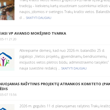
tradiciją – kiekvieną kartą visuotiniam susirinkimui ieškoti v
naujos, įdomios ir svetingos Trakų krašto vietos. Balandž
d ...
SKAITYTI DAUGIAU
ČIASI VP AVANSO MOKĖJIMO TVARKA
05-11 21:20
Atkreipiame dėmesį, kad nuo 2026 m. balandžio 25 d.
įsigaliojo „Vietos projektų, įgyvendinamų bendruomenių
inicijuotos vietos plėtros būdu, administravimo taisyklės”
nauja suvestinė redakcij ...
SKAITYTI DAUGIAU
NUOJAMAS RAŠYTINIS PROJEKTŲ ATRANKOS KOMITETO (PAK
ĖDIS
05-07 15:56
2026 m. gegužės 11 d. planuojamas rašytinis Trakų krašt