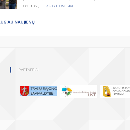
centras „ ...
SKAITYTI DAUGIAU
UGIAU NAUJIENŲ
PARTNERIAI