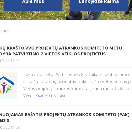
Apie mus
Lankykite kaimą
IENOS
KŲ KRAŠTO VVG PROJEKTŲ ATRANKOS KOMITETO METU
DYBA PATVIRTINO 2 VIETOS VEIKLOS PROJEKTUS
07-28 18:31
2026 m. birželio 29 d. – liepos 8 d. taikant rašytinę proce
el. paštu buvo organizuotas Trakų krašto vietos veiklos g
Vietos projektų atrankos komitetas, kurio metu Trakų kr
VVG ...
SKAITYTI DAUGIAU
NUOJAMAS RAŠYTIS PROJEKTŲ ATRANKOS KOMITETO (PAK)
ĖDIS
06-22 11:53