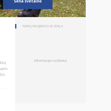
Sena svetainė
NARIŲ NAUJIENOS IR VEIKLA
Informacija ruošiama
dūrą
rupės
ašto