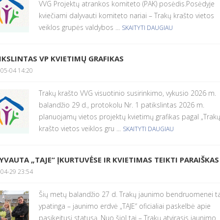
VVG Projektų atrankos komiteto (PAK) posėdis.Posėdyje
kviečiami dalyvauti komiteto nariai – Trakų krašto vietos
veiklos grupės valdybos ...
SKAITYTI DAUGIAU
IKSLINTAS VP KVIETIMŲ GRAFIKAS
05-04 14:20
Trakų krašto VVG visuotinio susirinkimo, vykusio 2026 m.
balandžio 29 d., protokolu Nr. 1 patikslintas 2026 m.
planuojamų vietos projektų kvietimų grafikas pagal „Trak
krašto vietos veiklos gru ...
SKAITYTI DAUGIAU
YVAUTA „TAJE“ ĮKURTUVĖSE IR KVIETIMAS TEIKTI PARAIŠKAS
04-29 23:54
Šių metų balandžio 27 d. Trakų jaunimo bendruomenei 
ypatinga – jaunimo erdvė „TAJE“ oficialiai paskelbė apie
pasikeitusį statusą. Nuo šiol tai – Trakų atvirasis jaunimo