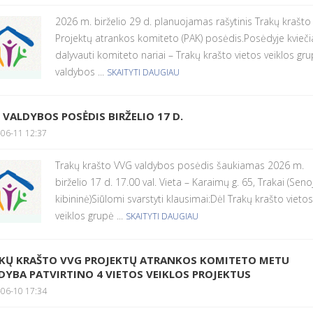
2026 m. birželio 29 d. planuojamas rašytinis Trakų krašt
Projektų atrankos komiteto (PAK) posėdis.Posėdyje kvieč
dalyvauti komiteto nariai – Trakų krašto vietos veiklos gr
valdybos ...
SKAITYTI DAUGIAU
 VALDYBOS POSĖDIS BIRŽELIO 17 D.
06-11 12:37
Trakų krašto VVG valdybos posėdis šaukiamas 2026 m.
birželio 17 d. 17.00 val. Vieta – Karaimų g. 65, Trakai (Senoj
kibininė)Siūlomi svarstyti klausimai:Dėl Trakų krašto vietos
veiklos grupė ...
SKAITYTI DAUGIAU
KŲ KRAŠTO VVG PROJEKTŲ ATRANKOS KOMITETO METU
DYBA PATVIRTINO 4 VIETOS VEIKLOS PROJEKTUS
06-10 17:34