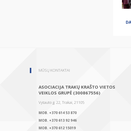
DA
MŪSŲ KONTAKTAI
ASOCIACIJA TRAKŲ KRAŠTO VIETOS
VEIKLOS GRUPĖ (300867556)
Vytauto g. 22, Trakai, 21105
MOB.
+370 614 53 870
MOB.
+370 613 92 946
MOB.
+370 612 15019