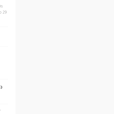
is
io 29
)
o