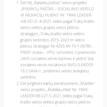
Dėl VšĮ „Rykantų paštas” vietos projekto
„RYKANTŲ PAŠTAS – SOCIALINIO VERSLO
IR INOVACIJŲ HUB‘AS“ Nr. TRAK-LEADER-
-
6B-SD-21-4-2021, teikto pagal Trakų krašto
vietos veiklos grupės vietos plėtros
strategijos „Trakų krašto vietos veiklos
grupės teritorijos 2015–2023 m. vietos
plėtros strategija“ Nr.42VS-KV-15-1-06785-
PR001 (toliau – VPS) I prioriteto 3 priemonės
„NVO socialinio verslo kūrimas ir plėtra” (kai
socialinio verslo iniciatorius NVO) (LEADER-
19.2-SAVA-1 , pridėtinės vertės (kokybės)
vertinimo.
Dėl Jungtinės kaimų bendruomenė ,,Matiškė"
vietos projekto „Matiškių irklai“ Nr. TRAK-
LEADER-6B-J-21-5-2021, teikto pagal Trakų
krašto vietos veiklos grupės vietos plėtros