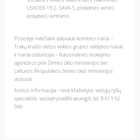
LEADER-19.2- SAVA-5, pridėtinės vertės
(kokybės) vertinimo.
Posėdyje kviečiami dalyvauti komiteto nariai –
Trakų krašto vietos veiklos grupės valdybos nariai
ir nariai-stebėtojai – Nacionalinės mokėjimo
agentūros prie Žemės ūkio ministerijos bei
Lietuvos Respublikos žemės ūkio ministerijos
atstovai.
Asmuo informacijai - Ieva Mažeikytė, viešųjų ryšių
specialistė,
viesiejirysiai@trakuvvg.lt
, tel. 8 613 92
946