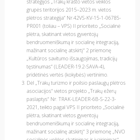
strategijos „Trakų krašto vietos veiklos
grupės teritorijos 2015–2023 m. vietos
plėtros strategija“ Nr.42VS-KV-15-1-06785-
PR001 (toliau – VPS) II prioriteto ,,Socialinė
plėtra, skatinant vietos gyventojų
bendruomeniškumą ir socialinę integraciją,
mažinant socialinę atskirtį“ 2 priemonę
„Kultūros savitumo išsaugojimas, tradicijų
tęstinumas“ (LEADER-19.2-SAVA-4),
pridėtinės vertės (kokybės) vertinimo.
Dėl „Trakų turizmo ir poilsio paslaugų plėtros
asociacijos“ vietos projekto „Trakų ežerų
paslaptys“ Nr. TRAK-LEADER-6B-S-22-3-
2021, teikto pagal VPS II prioriteto ,,Socialinė
plėtra, skatinant vietos gyventojų
bendruomeniškumą ir socialinę integraciją,
mažinant socialinę atskirtį“ 3 priemonę „NVO
socialinės veiklos skatinimas ir įvairinimas“