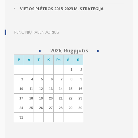
VIETOS PLĖTROS 2015-2023 M. STRATEGIJA
RENGINIŲ KALENDORIUS
«
2026, Rugpjūtis
»
P
A
T
K
Pn
Š
S
1
2
3
4
5
6
7
8
9
10
11
12
13
14
15
16
17
18
19
20
21
22
23
24
25
26
27
28
29
30
31