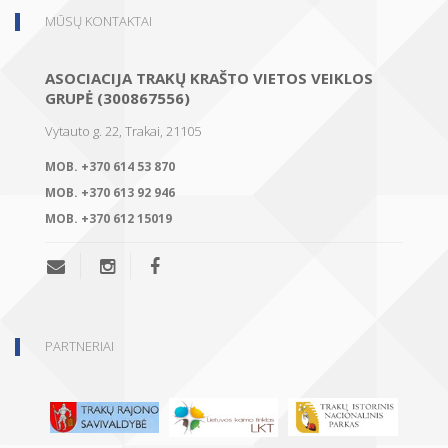
MŪSŲ KONTAKTAI
ASOCIACIJA TRAKŲ KRAŠTO VIETOS VEIKLOS
GRUPĖ (300867556)
Vytauto g. 22, Trakai, 21105
MOB.
+370 614 53 870
MOB.
+370 613 92 946
MOB.
+370 612 15019
PARTNERIAI