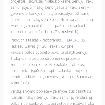
projektai, įsikūrusią Pilialaukio kaime, Senųjų Trakų
seniūnijoje. Ši mažoji bendrija kuria Trakų slėnį –
gyvenvietę, kurioje numatyta pastatyti 150 namų
(su kuriamu Trakų slėnio projektu ir kariamu namų
kvartalu galima plačiau susipažinti apsilankant
interneto svetainėje
https://trakuslenis.lt
).
Paskutinis taškas – restoranas ,,PILIALAUKIS”
(adresu Galvės g. 120, Trakai), kur prie
kavos/arbatos puodelio buvo pristatyti Senųjų
Trakų kaimo tėvų bendruomenės projektai,
kuriamas dirbtinio intelekto pokalbių robotas,
pasidalinta įspūdžiais, aptarta lankytų objektų
bendradarbiavimo galimybės, gvildento „Sumanaus
kaimo” idėjos.
Verslų lankymo popietė – galimybė susipažinti su
įvairiais Trakų ir Senųjų Trakų seniūnijų verslais, jų
veikla ir perspektyvomis, bei vietose pristatyti Trakų