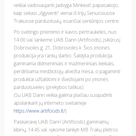
veiklai vadovaujanti Jadvyga Minkevič papasakojo,
kaip sekasi „išgyventi” vienai iš trijų Senuosiuose
Trakuose parduotuvių, esančiai seniūnijos centre.
Po svetingo priėmimo ir kavos pertraukėlės, nuo
14.00 val. lankėme UAB Danri (Artifoods), įsikūrusį
Dobrovolės g. 21, Dobrovolės k. Šios įmonės
produkcija yra rankų darbo. Šaldyta produkcija
gaminama didmeniniais ir mažmeniniais kiekiais,
perdirbama medžiotojų atvežta mėsa, o pagaminti
produktai užšaldomi ir išvežiojami po įmonės
parduotuvėles (prekybos taškus).
(Su UAB Danri veikla galima plačiau susipažinti
apsilankant jų interneto svetainėje
https://www.artifoods.lt/
).
Paskanavę UAB Danri (Artifoods) gaminamų
kibinų, 14.45 val. vykome lankyti MB Trakų plėtros