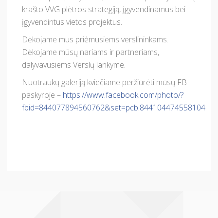
krašto VVG plėtros strategiją, įgyvendinamus bei
įgyvendintus vietos projektus.
Dėkojame mus priėmusiems verslininkams.
Dėkojame mūsų nariams ir partneriams,
dalyvavusiems Verslų lankyme.
Nuotraukų galeriją kviečiame peržiūrėti mūsų FB
paskyroje –
https://www.facebook.com/photo/?
fbid=844077894560762&set=pcb.844104474558104