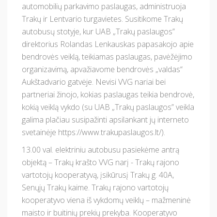
automobilių parkavimo paslaugas, administruoja
Trakų ir Lentvario turgavietes. Susitikome Trakų
autobusų stotyje, kur UAB „Trakų paslaugos”
direktorius Rolandas Lenkauskas papasakojo apie
bendrovės veiklą, teikiamas paslaugas, pavėžėjimo
organizavimą, apvažiavome bendrovės „valdas“
Aukštadvario gatvėje. Nevisi VVG nariai bei
partneriai žinojo, kokias paslaugas teikia bendrovė,
kokią veiklą vykdo (su UAB „Trakų paslaugos” veikla
galima plačiau susipažinti apsilankant jų interneto
svetainėje https://www.trakupaslaugos.lt/).
13.00 val. elektriniu autobusu pasiekėme antrą
objektą – Trakų krašto VVG narį - Trakų rajono
vartotojų kooperatyvą, įsikūrusį Trakų g. 40A,
Senųjų Trakų kaime. Trakų rajono vartotojų
kooperatyvo viena iš vykdomų veiklų – mažmeninė
maisto ir buitinių prekių prekyba. Kooperatyvo