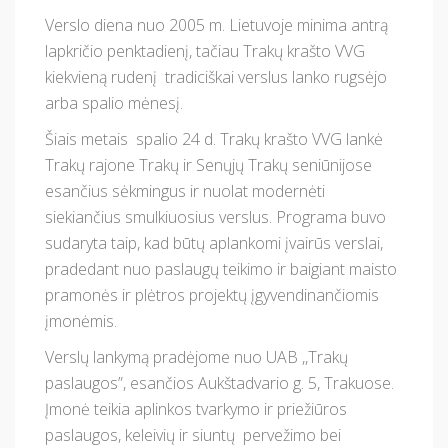
Verslo diena nuo 2005 m. Lietuvoje minima antrą
lapkričio penktadienį, tačiau Trakų krašto VVG
kiekvieną rudenį tradiciškai verslus lanko rugsėjo
arba spalio mėnesį.
Šiais metais spalio 24 d. Trakų krašto VVG lankė
Trakų rajone Trakų ir Senųjų Trakų seniūnijose
esančius sėkmingus ir nuolat modernėti
siekiančius smulkiuosius verslus. Programa buvo
sudaryta taip, kad būtų aplankomi įvairūs verslai,
pradedant nuo paslaugų teikimo ir baigiant maisto
pramonės ir plėtros projektų įgyvendinančiomis
įmonėmis.
Verslų lankymą pradėjome nuo UAB ,,Trakų
paslaugos”, esančios Aukštadvario g. 5, Trakuose.
Įmonė teikia aplinkos tvarkymo ir priežiūros
paslaugos, keleivių ir siuntų pervežimo bei