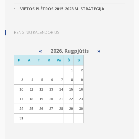
VIETOS PLĖTROS 2015-2023 M. STRATEGIJA
RENGINIŲ KALENDORIUS
«
2026, Rugpjūtis
»
P
A
T
K
Pn
Š
S
1
2
3
4
5
6
7
8
9
10
11
12
13
14
15
16
17
18
19
20
21
22
23
24
25
26
27
28
29
30
31