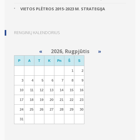
VIETOS PLĖTROS 2015-2023 M. STRATEGIJA
RENGINIŲ KALENDORIUS
«
2026, Rugpjūtis
»
P
A
T
K
Pn
Š
S
1
2
3
4
5
6
7
8
9
10
11
12
13
14
15
16
17
18
19
20
21
22
23
24
25
26
27
28
29
30
31