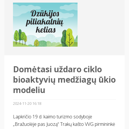
Domėtasi uždaro ciklo
bioaktyvių medžiagų ūkio
modeliu
2024-11-20 16:18
Lapkričio 19 d.
kaimo turizmo sodyboje
„Bražuolėje pas Juozą“ Trakų kašto VVG pirmininkė