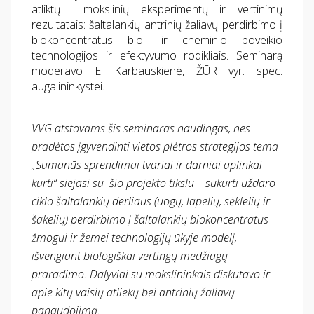
atliktų mokslinių eksperimentų ir vertinimų
rezultatais: šaltalankių antrinių žaliavų perdirbimo į
biokoncentratus bio- ir cheminio poveikio
technologijos ir efektyvumo rodikliais. Seminarą
moderavo E. Karbauskienė, ŽŪR vyr. spec.
augalininkystei.
VVG atstovams šis seminaras naudingas, nes
pradėtos įgyvendinti vietos plėtros strategijos tema
„Sumanūs sprendimai tvariai ir darniai aplinkai
kurti“ siejasi su šio projekto tikslu –
sukurti uždaro
ciklo šaltalankių derliaus (uogų, lapelių, sėklelių ir
šakelių) perdirbimo į šaltalankių biokoncentratus
žmogui ir žemei technologijų ūkyje modelį,
išvengiant biologiškai vertingų medžiagų
praradimo. Dalyviai su mokslininkais diskutavo ir
apie kitų vaisių atliekų bei antrinių žaliavų
panaudojimą.