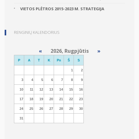
VIETOS PLĖTROS 2015-2023 M. STRATEGIJA
RENGINIŲ KALENDORIUS
«
2026, Rugpjūtis
»
P
A
T
K
Pn
Š
S
1
2
3
4
5
6
7
8
9
10
11
12
13
14
15
16
17
18
19
20
21
22
23
24
25
26
27
28
29
30
31