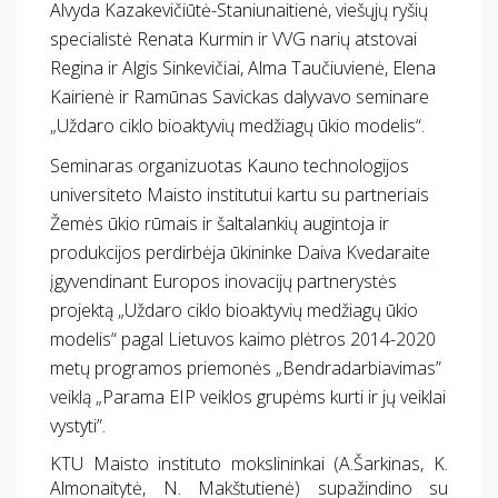
Alvyda Kazakevičiūtė-Staniunaitienė, viešųjų ryšių
specialistė Renata Kurmin ir VVG narių atstovai
Regina ir Algis Sinkevičiai, Alma Taučiuvienė, Elena
Kairienė ir Ramūnas Savickas dalyvavo seminare
„Uždaro ciklo bioaktyvių medžiagų ūkio modelis“.
Seminaras organizuotas
Kauno technologijos
universiteto Maisto institutui kartu su partneriais
Žemės ūkio rūmais ir šaltalankių augintoja ir
produkcijos perdirbėja ūkininke Daiva Kvedaraite
įgyvendinant Europos inovacijų partnerystės
projektą „Uždaro ciklo bioaktyvių medžiagų ūkio
modelis“ pagal Lietuvos kaimo plėtros 2014-2020
metų programos priemonės „Bendradarbiavimas”
veiklą „Parama EIP veiklos grupėms kurti ir jų veiklai
vystyti”.
KTU Maisto instituto mokslininkai (A.Šarkinas,
K.
Almonaitytė, N. Makštutienė) supažindino su