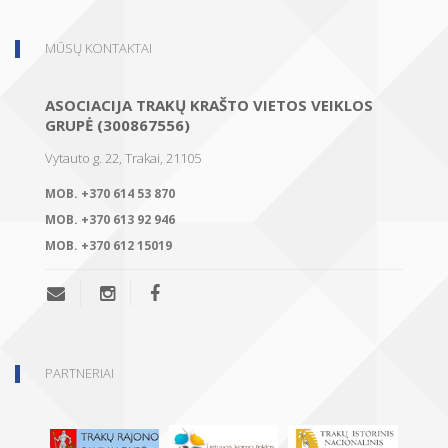
MŪSŲ KONTAKTAI
ASOCIACIJA TRAKŲ KRAŠTO VIETOS VEIKLOS
GRUPĖ (300867556)
Vytauto g. 22, Trakai, 21105
MOB.
+370 614 53 870
MOB.
+370 613 92 946
MOB.
+370 612 15019
PARTNERIAI