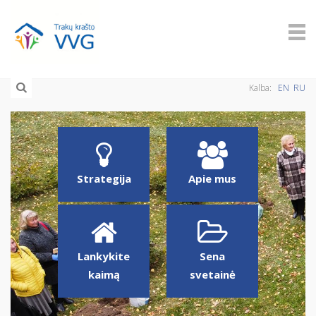
Kalba:
EN
RU
Strategija
Apie mus
Lankykite
Sena
kaimą
svetainė