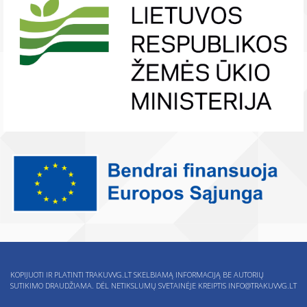
KOPIJUOTI IR PLATINTI TRAKUVVG.LT SKELBIAMĄ INFORMACIJĄ BE AUTORIŲ
SUTIKIMO DRAUDŽIAMA. DĖL NETIKSLUMŲ SVETAINĖJE KREIPTIS
INFO@TRAKUVVG.LT