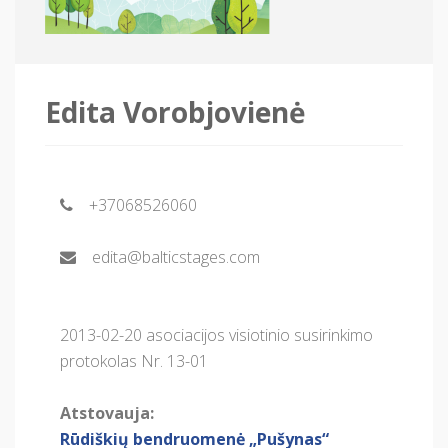
Edita Vorobjovienė
+37068526060
edita@balticstages.com
2013-02-20 asociacijos visiotinio susirinkimo
protokolas Nr. 13-01
Atstovauja:
Rūdiškių bendruomenė „Pušynas“