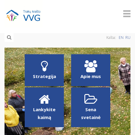
Kalba:
EN
RU
Strategija
Apie mus
Lankykite
Sena
kaimą
svetainė