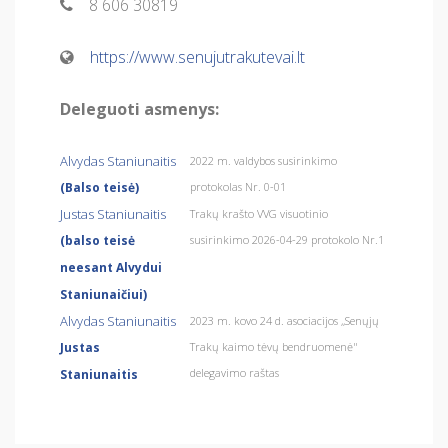
8 606 30819
https://www.senujutrakutevai.lt
Deleguoti asmenys:
Alvydas Staniunaitis
2022 m. valdybos susirinkimo
(Balso teisė)
protokolas Nr. 0-01
Justas Staniunaitis
Trakų krašto VVG visuotinio
(balso teisė
susirinkimo 2026-04-29 protokolo Nr.1
neesant Alvydui
Staniunaičiui)
Alvydas Staniunaitis
2023 m. kovo 24 d. asociacijos ,,Senųjų
Justas
Trakų kaimo tėvų bendruomenė"
delegavimo raštas
Staniunaitis