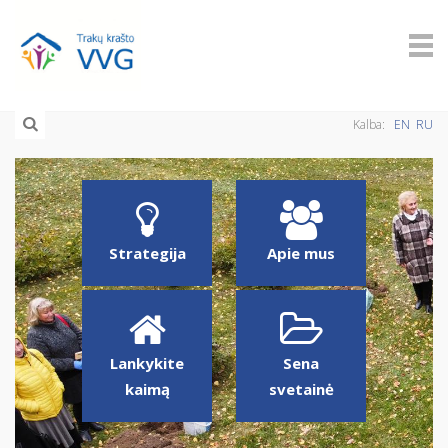
Kalba:
EN
RU
Strategija
Apie mus
Lankykite
Sena
kaimą
svetainė