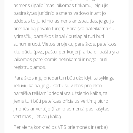
asmens (įgaliojimas laikomas tinkamu, jeigu jis
pasirašytas juridinio asmens vadovo ir ant jo
uždėtas to juridinio asmens antspaudas, jeigu jis
antspaudą privalo turėti). Paraiška pateikiama su
lydraščiu, paraiškos lapai / puslapiai turi būti
sunumeruoti. Vietos projektų paraiškos, pateiktos
kitu būdu (pvz., paštu, per kurjerį) arba el. paštu yra
laikomos pateiktomis netinkamai ir negali būti
registruojamos.
Paraiškos ir jų priedai turi būti užpildyti taisyklinga
lietuvių kalba, jeigu kartu su vietos projekto
paraiška teikiami priedai yra užsienio kalba, tai
jiems turi būti pateiktas oficialus vertimų biuro,
įmonės ar vertėjo (fizinio asmens) pasirašytas
vertimas į lietuvių kalbą.
Per vieną konkrečios VPS priemonės ir (arba)