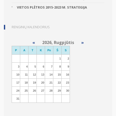
VIETOS PLĖTROS 2015-2023 M. STRATEGIJA
RENGINIŲ KALENDORIUS
«
2026, Rugpjūtis
»
P
A
T
K
Pn
Š
S
1
2
3
4
5
6
7
8
9
10
11
12
13
14
15
16
17
18
19
20
21
22
23
24
25
26
27
28
29
30
31