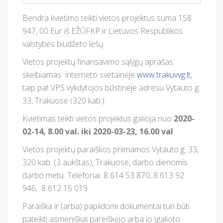
Bendra kvietimo teikti vietos projektus suma 158
947, 00 Eur iš EŽŪFKP ir Lietuvos Respublikos
valstybės biudžeto lėšų.
Vietos projektų finansavimo sąlygų aprašas
skelbiamas interneto svetainėje
www.trakuvvg.lt
,
taip pat VPS vykdytojos būstinėje adresu Vytauto g.
33, Trakuose (320 kab.)
Kvietimas teikti vietos projektus galioja nuo
2020-
02-14, 8.00 val. iki 2020-03-23, 16.00 val
.
Vietos projektų paraiškos priimamos Vytauto g. 33,
320 kab. (3 aukštas), Trakuose, darbo dienomis
darbo metu. Telefonai: 8 614 53 870, 8 613 92
946, 8 612 15 019.
Paraiška ir (arba) papildomi dokumentai turi būti
pateikti asmeniškai pareiškėjo arba jo įgalioto