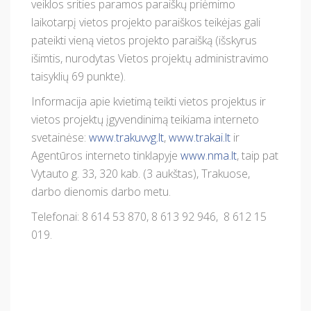
veiklos srities paramos paraiškų priėmimo
laikotarpį vietos projekto paraiškos teikėjas gali
pateikti vieną vietos projekto paraišką (išskyrus
išimtis, nurodytas Vietos projektų administravimo
taisyklių 69 punkte).
Informacija apie kvietimą teikti vietos projektus ir
vietos projektų įgyvendinimą teikiama interneto
svetainėse:
www.trakuvvg.lt
,
www.trakai.lt
ir
Agentūros interneto tinklapyje
www.nma.lt
, taip pat
Vytauto g. 33, 320 kab. (3 aukštas), Trakuose,
darbo dienomis darbo metu.
Telefonai: 8 614 53 870, 8 613 92 946, 8 612 15
019.