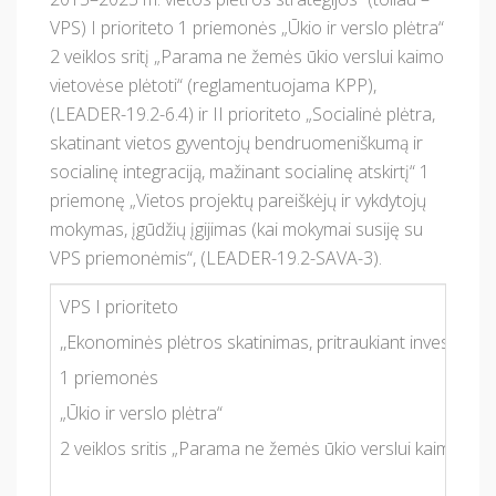
VPS) I prioriteto 1 priemonės „Ūkio ir verslo plėtra“
2 veiklos sritį „Parama ne žemės ūkio verslui kaimo
vietovėse plėtoti“ (reglamentuojama KPP),
(LEADER-19.2-6.4) ir II prioriteto „Socialinė plėtra,
skatinant vietos gyventojų bendruomeniškumą ir
socialinę integraciją, mažinant socialinę atskirtį“ 1
priemonę „Vietos projektų pareiškėjų ir vykdytojų
mokymas, įgūdžių įgijimas (kai mokymai susiję su
VPS priemonėmis“, (LEADER-19.2-SAVA-3).
VPS I prioriteto
,,Ekonominės plėtros skatinimas, pritraukiant investicijas,
1 priemonės
„Ūkio ir verslo plėtra“
2 veiklos sritis „Parama ne žemės ūkio verslui kaimo vi