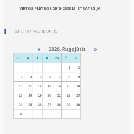
VIETOS PLĖTROS 2015-2023 M. STRATEGIJA
RENGINIŲ KALENDORIUS
«
2026, Rugpjūtis
»
P
A
T
K
Pn
Š
S
1
2
3
4
5
6
7
8
9
10
11
12
13
14
15
16
17
18
19
20
21
22
23
24
25
26
27
28
29
30
31