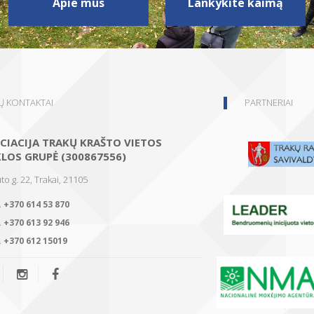
Apie mus
Lankykite kaimą
 KONTAKTAI
PARTNERIAI
CIACIJA TRAKŲ KRAŠTO VIETOS
KLOS GRUPĖ (300867556)
to g. 22, Trakai, 21105
.
+370 614 53 870
.
+370 613 92 946
.
+370 612 15019