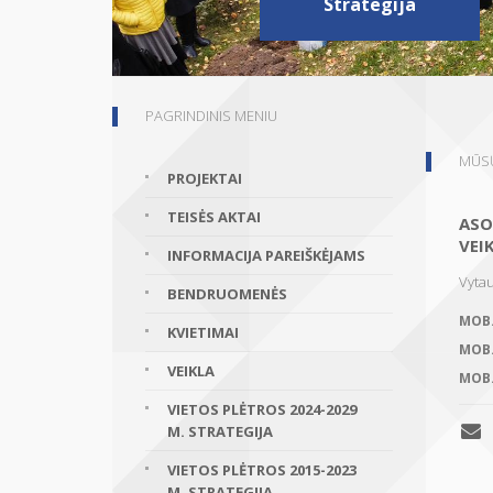
Strategija
PAGRINDINIS MENIU
MŪSŲ
PROJEKTAI
TEISĖS AKTAI
ASO
VEI
INFORMACIJA PAREIŠKĖJAMS
Vytau
BENDRUOMENĖS
MOB
KVIETIMAI
MOB
VEIKLA
MOB
VIETOS PLĖTROS 2024-2029
M. STRATEGIJA
VIETOS PLĖTROS 2015-2023
M. STRATEGIJA