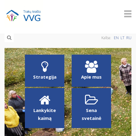
Kalba:
EN
LT
RU
Strategija
Apie mus
Lankykite
Sena
kaimą
svetainė