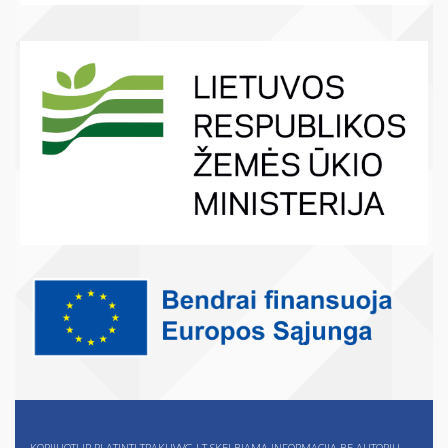
KOPIJUOTI IR PLATINTI TRAKUVVG.LT SKELBIAMĄ INFORMACIJĄ BE AUTORIŲ