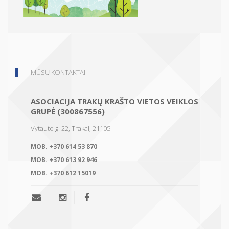
MŪSŲ KONTAKTAI
ASOCIACIJA TRAKŲ KRAŠTO VIETOS VEIKLOS
GRUPĖ (300867556)
Vytauto g. 22, Trakai, 21105
MOB.
+370 614 53 870
MOB.
+370 613 92 946
MOB.
+370 612 15019