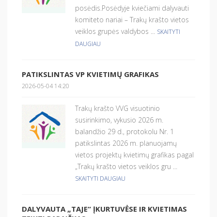
posėdis.Posėdyje kviečiami dalyvauti
komiteto nariai – Trakų krašto vietos
veiklos grupės valdybos ...
SKAITYTI
DAUGIAU
PATIKSLINTAS VP KVIETIMŲ GRAFIKAS
2026-05-04 14:20
Trakų krašto VVG visuotinio
susirinkimo, vykusio 2026 m.
balandžio 29 d., protokolu Nr. 1
patikslintas 2026 m. planuojamų
vietos projektų kvietimų grafikas pagal
„Trakų krašto vietos veiklos gru ...
SKAITYTI DAUGIAU
DALYVAUTA „TAJE“ ĮKURTUVĖSE IR KVIETIMAS