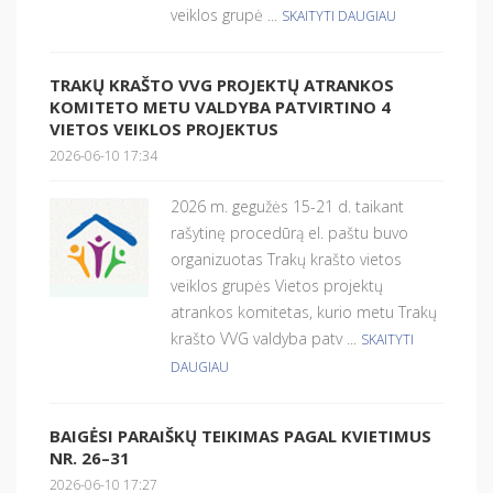
veiklos grupė ...
SKAITYTI DAUGIAU
TRAKŲ KRAŠTO VVG PROJEKTŲ ATRANKOS
KOMITETO METU VALDYBA PATVIRTINO 4
VIETOS VEIKLOS PROJEKTUS
2026-06-10 17:34
2026 m. gegužės 15-21 d. taikant
rašytinę procedūrą el. paštu buvo
organizuotas Trakų krašto vietos
veiklos grupės Vietos projektų
atrankos komitetas, kurio metu Trakų
krašto VVG valdyba patv ...
SKAITYTI
DAUGIAU
BAIGĖSI PARAIŠKŲ TEIKIMAS PAGAL KVIETIMUS
NR. 26–31
2026-06-10 17:27