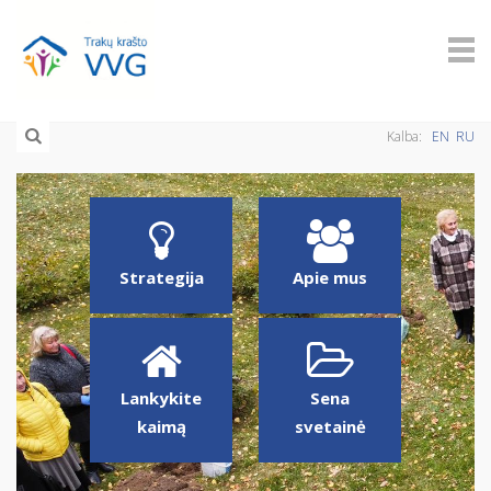
Kalba:
EN
RU
Strategija
Apie mus
Lankykite
Sena
kaimą
svetainė