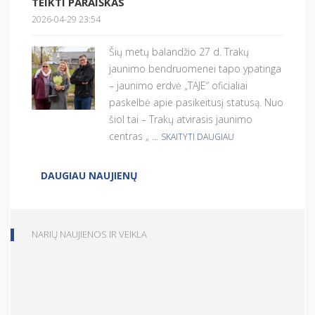
TEIKTI PARAIŠKAS
2026-04-29 23:54
Šių metų balandžio 27 d. Trakų
jaunimo bendruomenei tapo ypatinga
– jaunimo erdvė „TAJE“ oficialiai
paskelbė apie pasikeitusį statusą. Nuo
šiol tai – Trakų atvirasis jaunimo
centras „ ...
SKAITYTI DAUGIAU
DAUGIAU NAUJIENŲ
NARIŲ NAUJIENOS IR VEIKLA