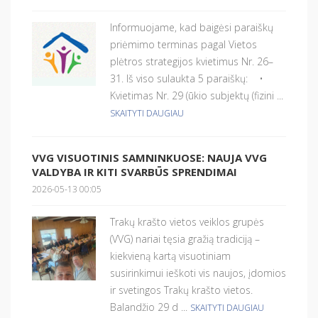
Informuojame, kad baigėsi paraiškų
priėmimo terminas pagal Vietos
plėtros strategijos kvietimus Nr. 26–
31. Iš viso sulaukta 5 paraiškų: •
Kvietimas Nr. 29 (ūkio subjektų (fizini ...
SKAITYTI DAUGIAU
VVG VISUOTINIS SAMNINKUOSE: NAUJA VVG
VALDYBA IR KITI SVARBŪS SPRENDIMAI
2026-05-13 00:05
Trakų krašto vietos veiklos grupės
(VVG) nariai tęsia gražią tradiciją –
kiekvieną kartą visuotiniam
susirinkimui ieškoti vis naujos, įdomios
ir svetingos Trakų krašto vietos.
Balandžio 29 d ...
SKAITYTI DAUGIAU