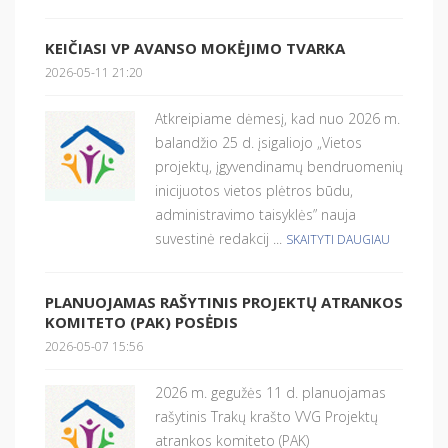
KEIČIASI VP AVANSO MOKĖJIMO TVARKA
2026-05-11 21:20
Atkreipiame dėmesį, kad nuo 2026 m.
balandžio 25 d. įsigaliojo „Vietos
projektų, įgyvendinamų bendruomenių
inicijuotos vietos plėtros būdu,
administravimo taisyklės” nauja
suvestinė redakcij ...
SKAITYTI DAUGIAU
PLANUOJAMAS RAŠYTINIS PROJEKTŲ ATRANKOS
KOMITETO (PAK) POSĖDIS
2026-05-07 15:56
2026 m. gegužės 11 d. planuojamas
rašytinis Trakų krašto VVG Projektų
atrankos komiteto (PAK)