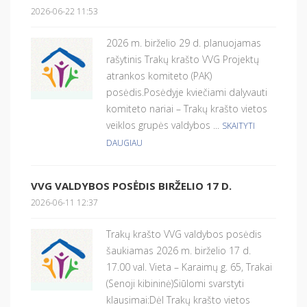
2026-06-22 11:53
2026 m. birželio 29 d. planuojamas
rašytinis Trakų krašto VVG Projektų
atrankos komiteto (PAK)
posėdis.Posėdyje kviečiami dalyvauti
komiteto nariai – Trakų krašto vietos
veiklos grupės valdybos ...
SKAITYTI
DAUGIAU
VVG VALDYBOS POSĖDIS BIRŽELIO 17 D.
2026-06-11 12:37
Trakų krašto VVG valdybos posėdis
šaukiamas 2026 m. birželio 17 d.
17.00 val. Vieta – Karaimų g. 65, Trakai
(Senoji kibininė)Siūlomi svarstyti
klausimai:Dėl Trakų krašto vietos