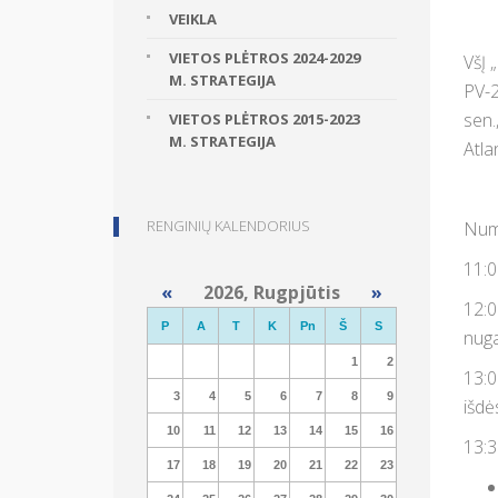
VEIKLA
VIETOS PLĖTROS 2024-2029
VšĮ 
M. STRATEGIJA
PV-2
sen.
VIETOS PLĖTROS 2015-2023
M. STRATEGIJA
Atla
RENGINIŲ KALENDORIUS
Num
11:0
«
2026, Rugpjūtis
»
12:0
P
A
T
K
Pn
Š
S
nuga
1
2
13:0
3
4
5
6
7
8
9
išdė
10
11
12
13
14
15
16
13:3
17
18
19
20
21
22
23