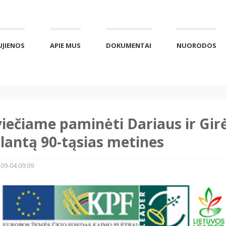
UJIENOS
APIE MUS
DOKUMENTAI
NUORODOS
iečiame paminėti Dariaus ir Gir
lantą 90-tąsias metines
09-04 09:09