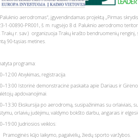
„Paluknio aerodromas“, įgyvendindamas projektą „Pirmas skry
3-1-00890-PR001, š. m. rugsėjo 8 d. Paluknio aerodromo teritorijo
, Trakų r. sav.) organizuoja Trakų krašto bendruomenių renginį, 
ntą 90-tąsias metines.
atyta programa:
0–12:00 Atvykimas, registracija.
0–13:00 Istorinė demonstracinė paskaita apie Dariaus ir Girėno sk
lėtojų apdovanojimai.
0–13:30 Ekskursija po aerodromą, susipažinimas su orlaiviais,
stymu, orlaivių judėjimu, valdymo bokšto darbu, angarais ir elge
0–19:00 Judriosios veiklos:
Pramoginės kūjo laikymo, pagalvėlių, žiedų sporto varžybos.