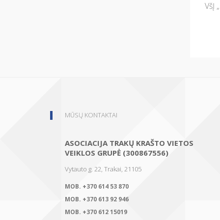
VšĮ 
MŪSŲ KONTAKTAI
ASOCIACIJA TRAKŲ KRAŠTO VIETOS
VEIKLOS GRUPĖ (300867556)
Vytauto g. 22, Trakai, 21105
MOB.
+370 614 53 870
MOB.
+370 613 92 946
MOB.
+370 612 15019