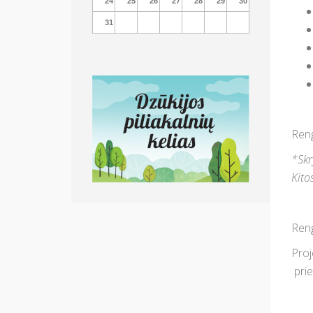
24
25
26
27
28
29
30
31
Reng
*Skr
Kito
Reng
Proj
prie