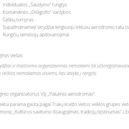
Individualios „Šaudymo“ rungtys.
Komandinės „Diskgolfo“ varžybos.
Šaškių turnyras.
Supažindinamieji skrydžiai lengvuoju lėktuvu aerodromo ratu (s
Rungčių laimėtojų apdovanojimai.
inys viešas.
ydžiai ir maitinimo organizavimas nemokami tik užsiregistravusi
s veiklos nemokamos visiems, kas atvyks į renginį.
inio organizatorius VšĮ „Paluknio aerodromas“.
ektui parama gauta pagal Trakų krašto vietos veiklos grupės vietos
monę „Kultūros savitumo išsaugojimas, tradicijų tęstinumas“ L