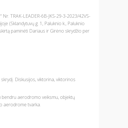
dis“ Nr. TRAK-LEADER-6B-JKS-29-3-2023/42VS-
je (Sklandytuvų g. 1, Paluknio k., Paluknio
skirtą paminėti Dariaus ir Girėno skrydžio per
rydį. Diskusijos, viktorina, viktorinos
 su bendru aerodromo veiksmu, objektų
sio aerodrome tvarka.