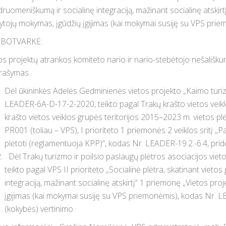
ruomeniškumą ir socialinę integraciją, mažinant socialinę atskirt
ytojų mokymas, įgūdžių įgijimas (kai mokymai susiję su VPS pr
BOTVARKĖ:
os projektų atrankos komiteto nario ir nario-stebėtojo nešališku
rašymas.
Dėl ūkininkės Adelės Gedminienės vietos projekto „Kaimo tur
LEADER-6A-D-17-2-2020, teikto pagal Trakų krašto vietos veiklo
krašto vietos veiklos grupės teritorijos 2015–2023 m. vietos p
PR001 (toliau – VPS), I prioriteto 1 priemonės 2 veiklos sritį 
plėtoti (reglamentuoja KPP)“, kodas Nr. LEADER-19.2.-6.4, prid
Dėl Trakų turizmo ir poilsio paslaugų plėtros asociacijos vietos
teikto pagal VPS II prioriteto „Socialinė plėtra, skatinant viet
integraciją, mažinant socialinę atskirtį“ 1 priemonę „Vietos pro
įgijimas (kai mokymai susiję su VPS priemonėmis), kodas Nr. 
(kokybės) vertinimo.