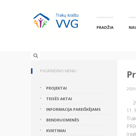
PRADŽIA
NA
PAGRINDINIS MENIU
Pr
PROJEKTAI
2020-
TEISĖS AKTAI
2020
INFORMACIJA PAREIŠKĖJAMS
11. 
Trak
BENDRUOMENĖS
PR00
KVIETIMAI
(reg