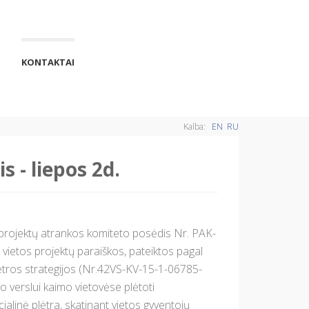
KONTAKTAI
Kalba:
EN
RU
 - liepos 2d.
 projektų atrankos komiteto posėdis Nr. PAK-
vietos projektų paraiškos, pateiktos pagal
lėtros strategijos (Nr.42VS-KV-15-1-06785-
o verslui kaimo vietovėse plėtoti
ialinė plėtra, skatinant vietos gyventojų