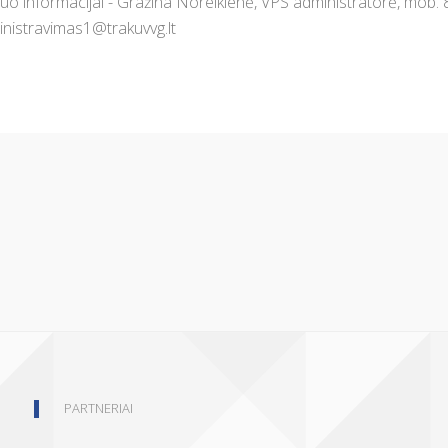
o informacijai - Gražina Noreikienė, VPS administratorė, mob. 8
nistravimas1@trakuvvg.lt
PARTNERIAI