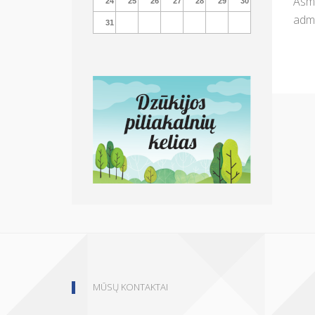
Asmu
24
25
26
27
28
29
30
admi
31
MŪSŲ KONTAKTAI