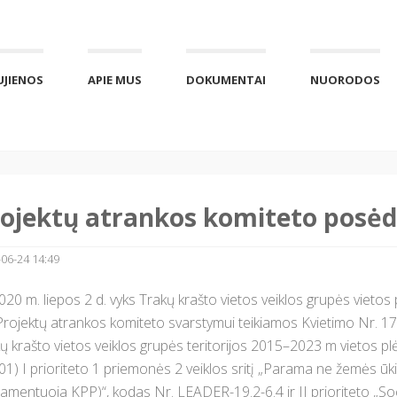
UJIENOS
APIE MUS
DOKUMENTAI
NUORODOS
ojektų atrankos komiteto posėdis
06-24 14:49
 m. liepos 2 d. vyks Trakų krašto vietos veiklos grupės vietos
Projektų atrankos komiteto svarstymui teikiamos Kvietimo Nr. 17 
ų krašto vietos veiklos grupės teritorijos 2015–2023 m vietos p
1) I prioriteto 1 priemonės 2 veiklos sritį „Parama ne žemės ūki
lamentuoja KPP)“, kodas Nr. LEADER-19.2-6.4 ir II prioriteto „Soc