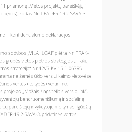
į“ 1 priemonę „Vietos projektų pareiškėjų ir
iemonėmis), kodas Nr. LEADER-19.2-SAVA-3.
mo ir konfidencialumo deklaracijos
izmo sodybos „VILA ILGAI“ plėtra Nr. TRAK-
s grupės vietos plėtros strategijos „Trakų
lėtros strategija“ Nr.42VS-KV-15-1-06785-
„Parama ne žemės ūkio verslui kaimo vietovėse
ėtinės vertės (kokybės) vertinimo.
 projekto „Mažais žingsneliais verslo link“,
os gyventojų bendruomeniškumą ir socialinę
jektų pareiškėjų ir vykdytojų mokymas, įgūdžių
LEADER-19.2-SAVA-3, pridėtinės vertės