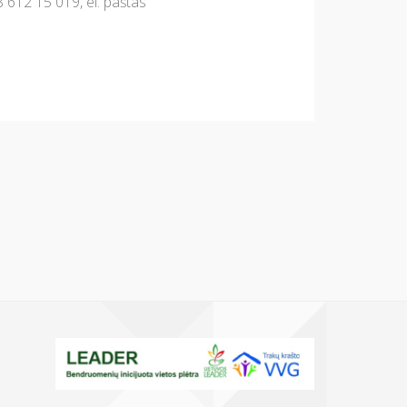
 612 15 019, el. paštas