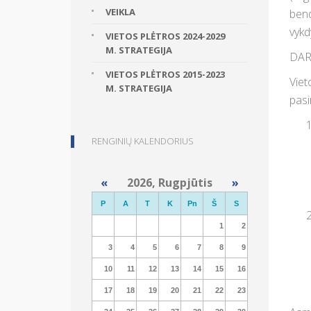
VEIKLA
bend
vykd
VIETOS PLĖTROS 2024-2029
M. STRATEGIJA
DAR
VIETOS PLĖTROS 2015-2023
Viet
M. STRATEGIJA
pasi
RENGINIŲ KALENDORIUS
«
2026, Rugpjūtis
»
P
A
T
K
Pn
Š
S
1
2
3
4
5
6
7
8
9
10
11
12
13
14
15
16
17
18
19
20
21
22
23