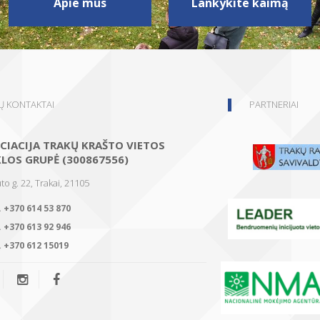
Apie mus
Lankykite kaimą
 KONTAKTAI
PARTNERIAI
CIACIJA TRAKŲ KRAŠTO VIETOS
KLOS GRUPĖ (300867556)
to g. 22, Trakai, 21105
.
+370 614 53 870
.
+370 613 92 946
.
+370 612 15019