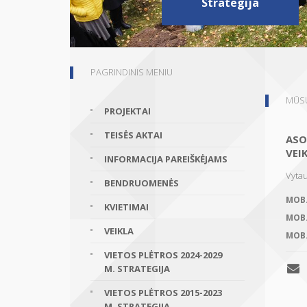
Strategija
PAGRINDINIS MENIU
MŪSŲ
PROJEKTAI
TEISĖS AKTAI
ASO
VEI
INFORMACIJA PAREIŠKĖJAMS
Vytau
BENDRUOMENĖS
MOB
KVIETIMAI
MOB
VEIKLA
MOB
VIETOS PLĖTROS 2024-2029
M. STRATEGIJA
VIETOS PLĖTROS 2015-2023
M. STRATEGIJA