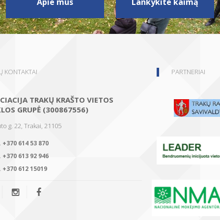
Apie mus
Lankykite kaimą
 KONTAKTAI
PARTNERIAI
CIACIJA TRAKŲ KRAŠTO VIETOS
KLOS GRUPĖ (300867556)
to g. 22, Trakai, 21105
.
+370 614 53 870
.
+370 613 92 946
.
+370 612 15019