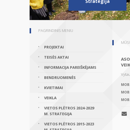
Strategija
PAGRINDINIS MENIU
MŪSŲ
PROJEKTAI
TEISĖS AKTAI
ASO
VEI
INFORMACIJA PAREIŠKĖJAMS
Vytau
BENDRUOMENĖS
MOB
KVIETIMAI
MOB
VEIKLA
MOB
VIETOS PLĖTROS 2024-2029
M. STRATEGIJA
VIETOS PLĖTROS 2015-2023
M. STRATEGIJA