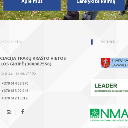
Apie mus
Lankykite kaimą
 KONTAKTAI
PARTNERIAI
CIACIJA TRAKŲ KRAŠTO VIETOS
KLOS GRUPĖ (300867556)
to g. 22, Trakai, 21105
.
+370 614 53 870
.
+370 613 92 946
.
+370 612 15019