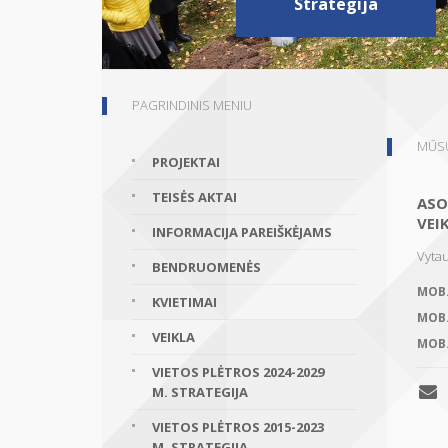
Strategija
PAGRINDINIS MENIU
MŪSŲ
PROJEKTAI
TEISĖS AKTAI
ASO
VEI
INFORMACIJA PAREIŠKĖJAMS
Vytau
BENDRUOMENĖS
MOB
KVIETIMAI
MOB
VEIKLA
MOB
VIETOS PLĖTROS 2024-2029
M. STRATEGIJA
VIETOS PLĖTROS 2015-2023
M. STRATEGIJA