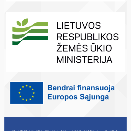
KOPIJUOTI IR PLATINTI TRAKUVVG.LT SKELBIAMĄ INFORMACIJĄ BE AUTORIŲ