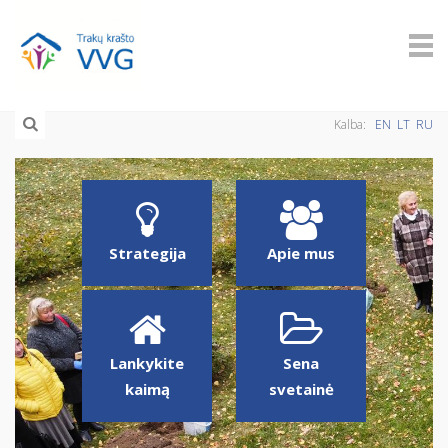
Kalba:
EN
LT
RU
Strategija
Apie mus
Lankykite
Sena
kaimą
svetainė