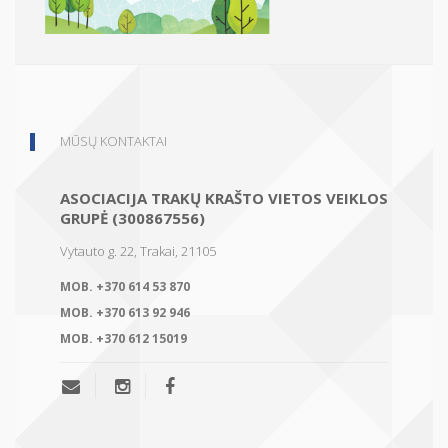
MŪSŲ KONTAKTAI
ASOCIACIJA TRAKŲ KRAŠTO VIETOS VEIKLOS
GRUPĖ (300867556)
Vytauto g. 22, Trakai, 21105
MOB.
+370 614 53 870
MOB.
+370 613 92 946
MOB.
+370 612 15019