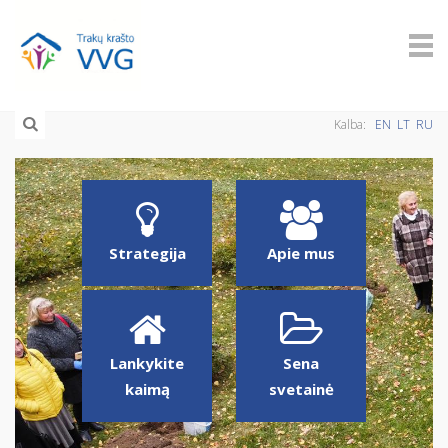
Kalba:
EN
LT
RU
Strategija
Apie mus
Lankykite
Sena
kaimą
svetainė