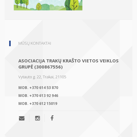
MŪSŲ KONTAKTAI
ASOCIACIJA TRAKŲ KRAŠTO VIETOS VEIKLOS
GRUPĖ (300867556)
Vytauto g. 22, Trakai, 21105
MOB.
+370 614 53 870
MOB.
+370 613 92 946
MOB.
+370 612 15019