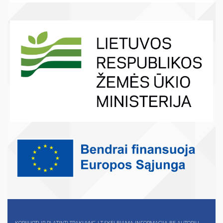
KOPIJUOTI IR PLATINTI TRAKUVVG.LT SKELBIAMĄ INFORMACIJĄ BE AUTORIŲ