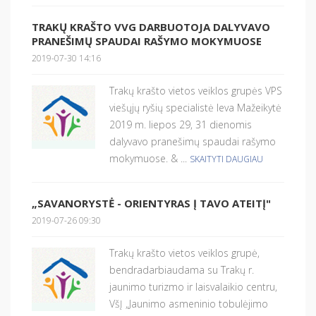
TRAKŲ KRAŠTO VVG DARBUOTOJA DALYVAVO
PRANEŠIMŲ SPAUDAI RAŠYMO MOKYMUOSE
2019-07-30 14:16
Trakų krašto vietos veiklos grupės VPS
viešųjų ryšių specialistė Ieva Mažeikytė
2019 m. liepos 29, 31 dienomis
dalyvavo pranešimų spaudai rašymo
mokymuose. & ...
SKAITYTI DAUGIAU
„SAVANORYSTĖ - ORIENTYRAS Į TAVO ATEITĮ"
2019-07-26 09:30
Trakų krašto vietos veiklos grupė,
bendradarbiaudama su Trakų r.
jaunimo turizmo ir laisvalaikio centru,
VšĮ „Jaunimo asmeninio tobulėjimo