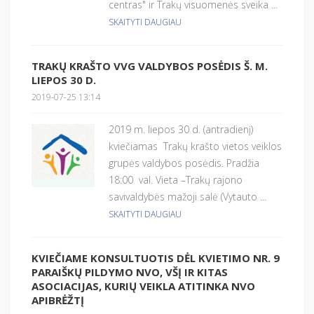
centras" ir Trakų visuomenės sveika ...
SKAITYTI DAUGIAU
TRAKŲ KRAŠTO VVG VALDYBOS POSĖDIS Š. M.
LIEPOS 30 D.
2019-07-25 13:14
2019 m. liepos 30 d. (antradienį)
kviečiamas Trakų krašto vietos veiklos
grupės valdybos posėdis. Pradžia
18:00 val. Vieta –Trakų rajono
savivaldybės mažoji salė (Vytauto ...
SKAITYTI DAUGIAU
KVIEČIAME KONSULTUOTIS DĖL KVIETIMO NR. 9
PARAIŠKŲ PILDYMO NVO, VŠĮ IR KITAS
ASOCIACIJAS, KURIŲ VEIKLA ATITINKA NVO
APIBRĖŽTĮ