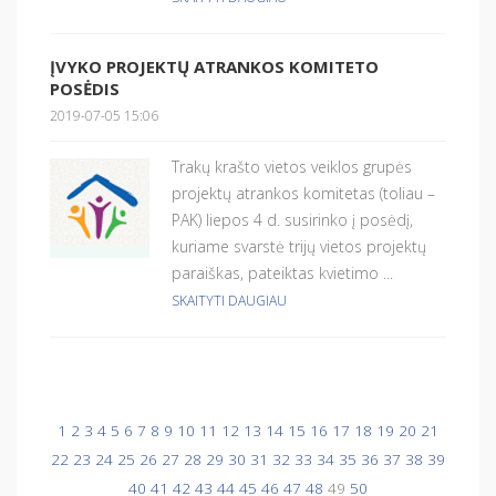
ĮVYKO PROJEKTŲ ATRANKOS KOMITETO
POSĖDIS
2019-07-05 15:06
Trakų krašto vietos veiklos grupės
projektų atrankos komitetas (toliau –
PAK) liepos 4 d. susirinko į posėdį,
kuriame svarstė trijų vietos projektų
paraiškas, pateiktas kvietimo ...
SKAITYTI DAUGIAU
1
2
3
4
5
6
7
8
9
10
11
12
13
14
15
16
17
18
19
20
21
22
23
24
25
26
27
28
29
30
31
32
33
34
35
36
37
38
39
40
41
42
43
44
45
46
47
48
49
50