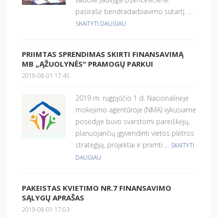
pasirašė bendradarbiavimo sutartį. ...
SKAITYTI DAUGIAU
PRIIMTAS SPRENDIMAS SKIRTI FINANSAVIMĄ
MB „ĄŽUOLYNĖS" PRAMOGŲ PARKUI
2019-08-01 17:45
2019 m. rugpjūčio 1 d. Nacionalinėje
mokėjimo agentūroje (NMA) vykusiame
posėdyje buvo svarstomi pareiškėjų,
planuojančių įgyvendinti vietos plėtros
strategiją, projektai ir priimti ...
SKAITYTI
DAUGIAU
PAKEISTAS KVIETIMO NR.7 FINANSAVIMO
SĄLYGŲ APRAŠAS
2019-08-01 17:03