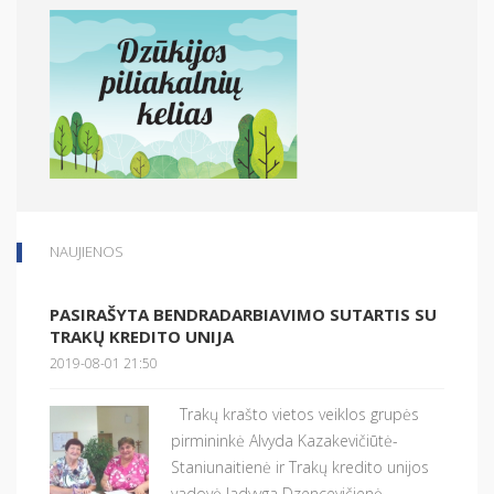
NAUJIENOS
PASIRAŠYTA BENDRADARBIAVIMO SUTARTIS SU
TRAKŲ KREDITO UNIJA
2019-08-01 21:50
Trakų krašto vietos veiklos grupės
pirmininkė Alvyda Kazakevičiūtė-
Staniunaitienė ir Trakų kredito unijos
vadovė Jadvyga Dzencevičienė