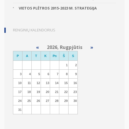
VIETOS PLĖTROS 2015-2023 M. STRATEGIJA
RENGINIŲ KALENDORIUS
«
2026, Rugpjūtis
»
P
A
T
K
Pn
Š
S
1
2
3
4
5
6
7
8
9
10
11
12
13
14
15
16
17
18
19
20
21
22
23
24
25
26
27
28
29
30
31