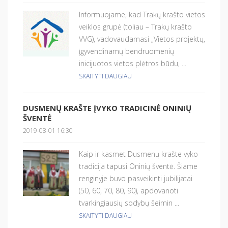
Informuojame, kad Trakų krašto vietos
veiklos grupė (toliau – Trakų krašto
VVG), vadovaudamasi „Vietos projektų,
įgyvendinamų bendruomenių
inicijuotos vietos plėtros būdu, ...
SKAITYTI DAUGIAU
DUSMENŲ KRAŠTE ĮVYKO TRADICINĖ ONINIŲ
ŠVENTĖ
2019-08-01 16:30
Kaip ir kasmet Dusmenų krašte vyko
tradicija tapusi Oninių šventė. Šiame
renginyje buvo pasveikinti jubilijatai
(50, 60, 70, 80, 90), apdovanoti
tvarkingiausių sodybų šeimin ...
SKAITYTI DAUGIAU