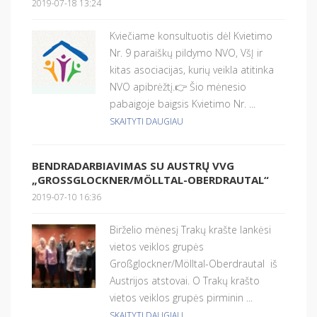
2019-07-18 13:24
Kviečiame konsultuotis dėl Kvietimo
Nr. 9 paraiškų pildymo NVO, VšĮ ir
kitas asociacijas, kurių veikla atitinka
NVO apibrėžtį.👉 Šio mėnesio
pabaigoje baigsis Kvietimo Nr. ...
SKAITYTI DAUGIAU
BENDRADARBIAVIMAS SU AUSTRŲ VVG
„GROSSGLOCKNER/MÖLLTAL-OBERDRAUTAL“
2019-07-10 16:36
Birželio mėnesį Trakų krašte lankėsi
vietos veiklos grupės
Großglockner/Mölltal-Oberdrautal iš
Austrijos atstovai. O Trakų krašto
vietos veiklos grupės pirminin ...
SKAITYTI DAUGIAU